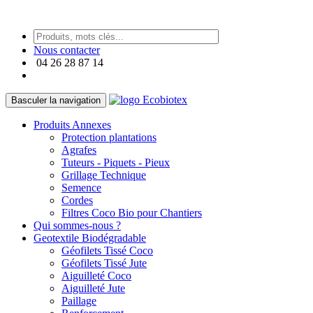
https://paneraireplica.co
Nous contacter
04 26 28 87 14
Basculer la navigation
Produits Annexes
Protection plantations
Agrafes
Tuteurs - Piquets - Pieux
Grillage Technique
Semence
Cordes
Filtres Coco Bio pour Chantiers
Qui sommes-nous ?
Geotextile Biodégradable
Géofilets Tissé Coco
Géofilets Tissé Jute
Aiguilleté Coco
Aiguilleté Jute
Paillage