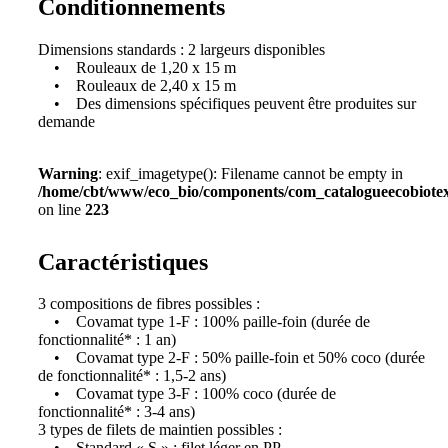
Conditionnements
Dimensions standards : 2 largeurs disponibles
• Rouleaux de 1,20 x 15 m
• Rouleaux de 2,40 x 15 m
• Des dimensions spécifiques peuvent être produites sur
demande
Warning
: exif_imagetype(): Filename cannot be empty in
/home/cbt/www/eco_bio/components/com_catalogueecobiotex/
on line
223
Caractéristiques
3 compositions de fibres possibles :
• Covamat type 1-F : 100% paille-foin (durée de
fonctionnalité* : 1 an)
• Covamat type 2-F : 50% paille-foin et 50% coco (durée
de fonctionnalité* : 1,5-2 ans)
• Covamat type 3-F : 100% coco (durée de
fonctionnalité* : 3-4 ans)
3 types de filets de maintien possibles :
• Standard « S » : filet léger en PP