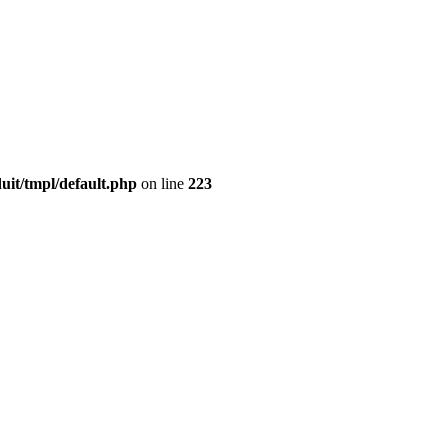
it/tmpl/default.php
on line
223