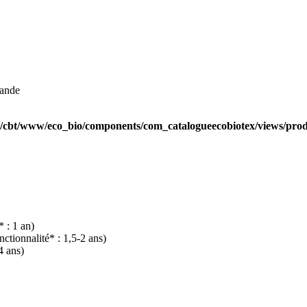
mande
/cbt/www/eco_bio/components/com_catalogueecobiotex/views/produ
 : 1 an)
tionnalité* : 1,5-2 ans)
4 ans)