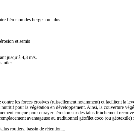
tre l’érosion des berges ou talus
érosion et semis
ant jusqu’à 4,3 m/s.
antier
ontre les forces érosives (ruissellement notamment) et facilitent la lev
nutritif pour la végétation en développement. Ainsi, la couverture végé
uement conçue pour enrayer l'érosion sur des talus fraîchement recouver
 remplacement avantageuse au traditionnel géofilet coco (ou géotextile) :
talus routiers, bassin de rétention...