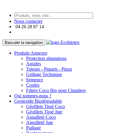
https://paneraireplica.co
Nous contacter
04 26 28 87 14
Basculer la navigation
Produits Annexes
Protection plantations
Agrafes
Tuteurs - Piquets - Pieux
Grillage Technique
Semence
Cordes
Filtres Coco Bio pour Chantiers
Qui sommes-nous ?
Geotextile Biodégradable
Géofilets Tissé Coco
Géofilets Tissé Jute
Aiguilleté Coco
Aiguilleté Jute
Paillage