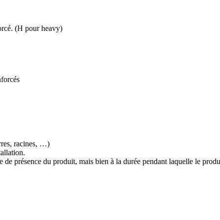
orcé. (H pour heavy)
nforcés
rres, racines, …)
llation.
e de présence du produit, mais bien à la durée pendant laquelle le produ