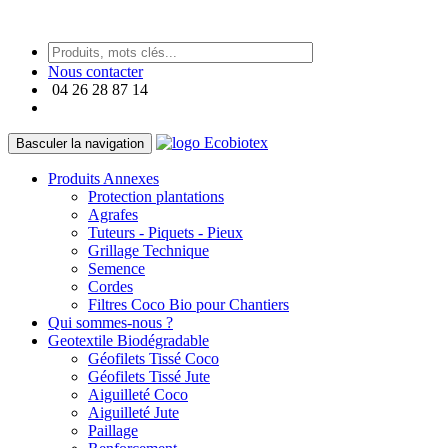
https://paneraireplica.co
Nous contacter
04 26 28 87 14
Basculer la navigation
Produits Annexes
Protection plantations
Agrafes
Tuteurs - Piquets - Pieux
Grillage Technique
Semence
Cordes
Filtres Coco Bio pour Chantiers
Qui sommes-nous ?
Geotextile Biodégradable
Géofilets Tissé Coco
Géofilets Tissé Jute
Aiguilleté Coco
Aiguilleté Jute
Paillage