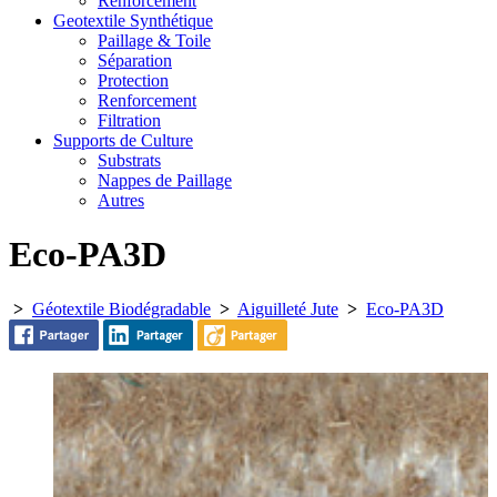
Renforcement
Geotextile Synthétique
Paillage & Toile
Séparation
Protection
Renforcement
Filtration
Supports de Culture
Substrats
Nappes de Paillage
Autres
Eco-PA3D
>
Géotextile Biodégradable
>
Aiguilleté Jute
>
Eco-PA3D