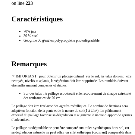
on line
223
Caractéristiques
70% jute
30 % sisal
Géogrille 60 g/m2 en polypropylène photodégradable
Remarques
☞ IMPORTANT : pour obtenir un placage optimal sur le sol, les talus doivent être
nettoyés, nivelés et aplanis, la végétation doit être supprimée. Les remblais doivent
être suffisamment compactés et stables.
Sur des talus : le paillage est déroulé et le recouvrement de chaque extrémité
des rouleaux est de 20 cm.
Le paillage doit être fixé avec des agrafes métalliques. Le nombre de fixations sera
adapté en fonction de la pente et de la nature du sol (1 à 2/m²). Le piétinement
excessif du paillage favorise sa dégradation et augmente le risque d’apport de germes
d’adventices.
Le paillage biodégradable ne peut être comparé aux toiles synthétiques hors sol, car
sa dégradation naturelle ne peut offrir un effet esthétique (couvrant) comparable dans