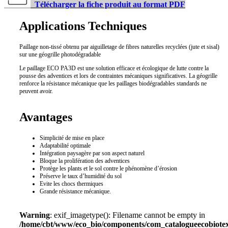
Télécharger la fiche produit au format PDF
Applications Techniques
Paillage non-tissé obtenu par aiguilletage de fibres naturelles recyclées (jute et sisal)
sur une géogrille photodégradable
Le paillage ECO PA3D est une solution efficace et écologique de lutte contre la
pousse des adventices et lors de contraintes mécaniques significatives. La géogrille
renforce la résistance mécanique que les paillages biodégradables standards ne
peuvent avoir.
Avantages
Simplicité de mise en place
Adaptabilité optimale
Intégration paysagère par son aspect naturel
Bloque la prolifération des adventices
Protège les plants et le sol contre le phénomène d’érosion
Préserve le taux d’humidité du sol
Evite les chocs thermiques
Grande résistance mécanique.
Warning
: exif_imagetype(): Filename cannot be empty in
/home/cbt/www/eco_bio/components/com_catalogueecobiotex/