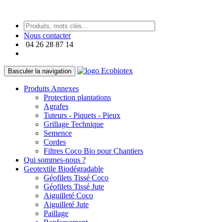
https://paneraireplica.co
Nous contacter
04 26 28 87 14
Basculer la navigation
Produits Annexes
Protection plantations
Agrafes
Tuteurs - Piquets - Pieux
Grillage Technique
Semence
Cordes
Filtres Coco Bio pour Chantiers
Qui sommes-nous ?
Geotextile Biodégradable
Géofilets Tissé Coco
Géofilets Tissé Jute
Aiguilleté Coco
Aiguilleté Jute
Paillage