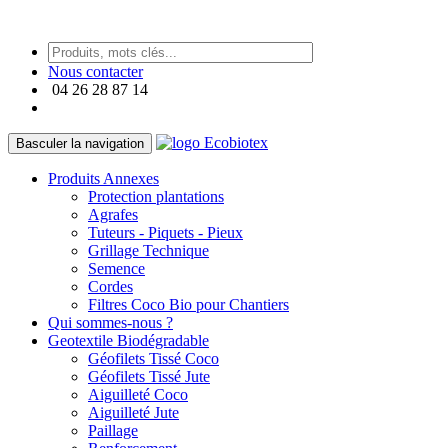
https://paneraireplica.co
Nous contacter
04 26 28 87 14
Basculer la navigation
Produits Annexes
Protection plantations
Agrafes
Tuteurs - Piquets - Pieux
Grillage Technique
Semence
Cordes
Filtres Coco Bio pour Chantiers
Qui sommes-nous ?
Geotextile Biodégradable
Géofilets Tissé Coco
Géofilets Tissé Jute
Aiguilleté Coco
Aiguilleté Jute
Paillage