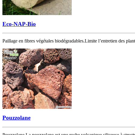
Eco-NAP-Bio
Paillage en fibres végétales biodégradables.Limite l’entretien des pla
Pouzzolane
Pouzzolane La pouzzolane est une roche volcanique siliceuse à structure