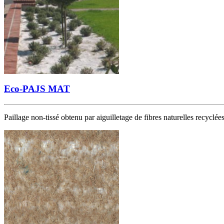
Eco-PAJS MAT
Paillage non-tissé obtenu par aiguilletage de fibres naturelles recyclées 