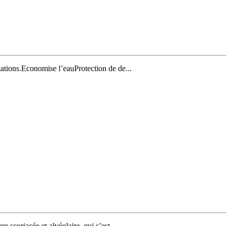
ntations.Economise l’eauProtection de de...
 scoriacée et alvéolaire, qui s’est...