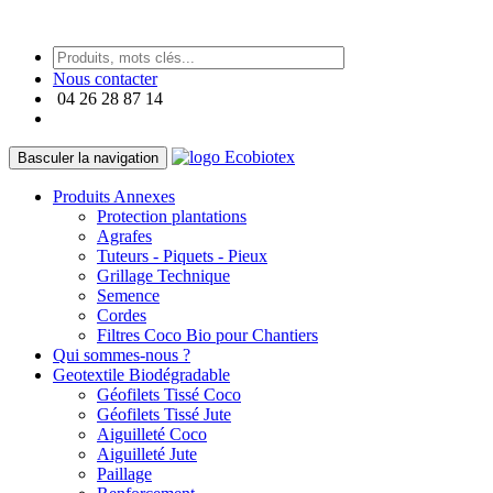
https://paneraireplica.co
Nous contacter
04 26 28 87 14
Basculer la navigation
Produits Annexes
Protection plantations
Agrafes
Tuteurs - Piquets - Pieux
Grillage Technique
Semence
Cordes
Filtres Coco Bio pour Chantiers
Qui sommes-nous ?
Geotextile Biodégradable
Géofilets Tissé Coco
Géofilets Tissé Jute
Aiguilleté Coco
Aiguilleté Jute
Paillage